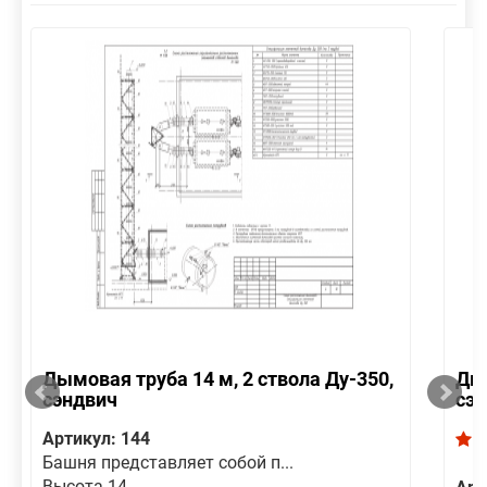
Дымовая труба 14 м, 2 ствола Ду-350,
Дым
сэндвич
сэ
Артикул: 144
Башня представляет собой п...
Высота 14