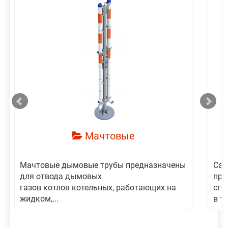
смотреть
Мачтовые
Мачтовые дымовые трубы предназначены
Сам
для отвода дымовых
пре
газов котлов котельных, работающих на
сго
жидком,...
в то