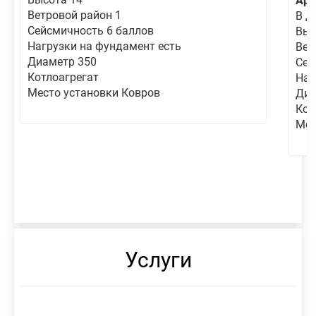
Арт
Ветровой район 1
В д
Сейсмичность 6 баллов
Выс
Нагрузки на фундамент есть
Вет
Диаметр 350
Сей
Котлоагрегат
Наг
Место установки Ковров
Диа
Кот
Мес
Услуги