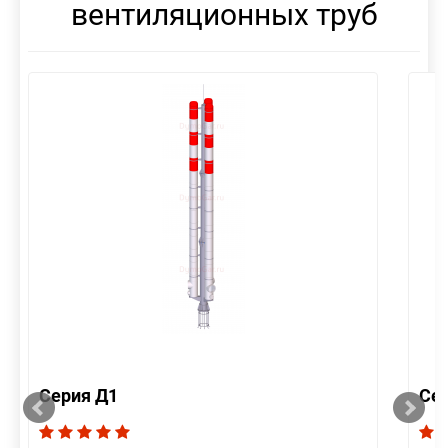
вентиляционных труб
Серия Д1
Се