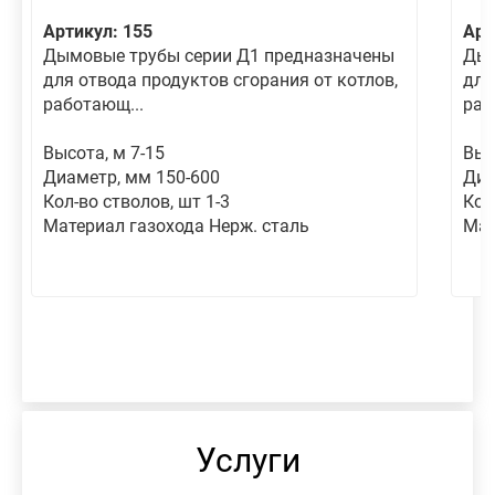
Артикул: 155
Арт
Дымовые трубы серии Д1 предназначены
Дым
для отвода продуктов сгорания от котлов,
для
работающ...
раб
Высота, м 7-15
Выс
Диаметр, мм 150-600
Диа
Кол-во стволов, шт 1-3
Кол
Материал газохода Нерж. сталь
Мат
Услуги