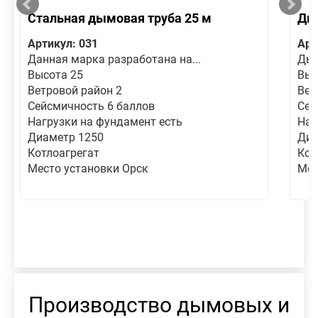
Стальная дымовая труба 25 м
Дым
Артикул: 031
Арт
Данная марка разработана на...
Дым
Высота 25
Выс
Ветровой район 2
Вет
Сейсмичность 6 баллов
Сей
Нагрузки на фундамент есть
Наг
Диаметр 1250
Диа
Котлоагрегат
Кот
Место установки Орск
Мес
Производство дымовых и