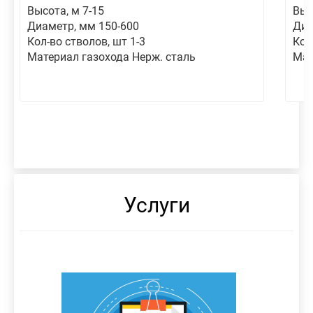
Высота, м 7-15
Выс
Диаметр, мм 150-600
Диа
Кол-во стволов, шт 1-3
Кол
Материал газохода Нерж. сталь
Мат
Услуги
МОНТАЖ
ТЕПЛОИЗОЛЯЦИЯ
СНОС