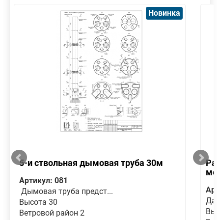
Новинка
5-и ствольная дымовая труба 30м
Рас
ме
Артикул: 081
Арт
Дымовая труба предст...
Дан
Высота 30
Выс
Ветровой район 2