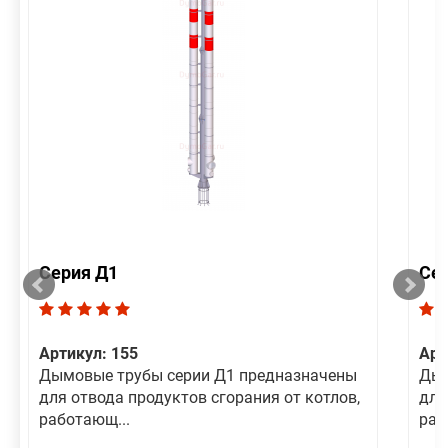
Серия Д1
Се
Артикул: 155
Арт
Дымовые трубы серии Д1 предназначены
Дым
для отвода продуктов сгорания от котлов,
для
работающ...
раб