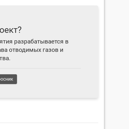
оект?
ятия разрабатывается в
ава отводимых газов и
тва.
росник