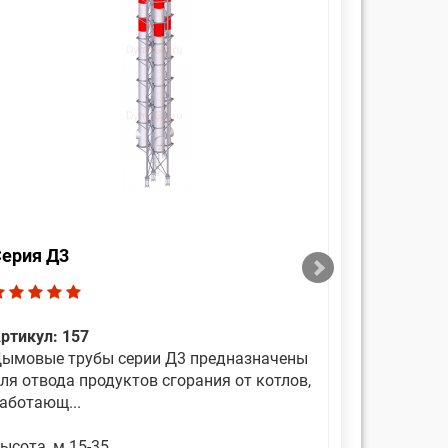
ерия Д3
Серия Д
ртикул: 157
Артикул: 
ымовые трубы серии Д3 предназначены
Дымовые 
ля отвода продуктов сгорания от котлов,
для отвод
аботающ...
работающ.
ысота, м 15-35
Высота, м