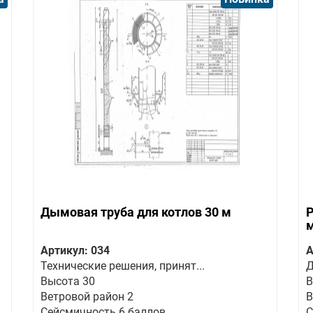
Дымовая труба для котлов 30 м
Р
Артикул: 034
А
Технические решения, принят...
Д
Высота 30
В
Ветровой район 2
В
Сейсмичность 6 баллов
С