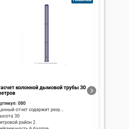
асчет колонной дымовой трубы 30
ТП 907-2
метров
трубы 31
ртикул: 080
Артикул: 
анный отчет содержит резу...
В настоящ
ысота 30
Высота 31
етровой район 2
Ветровой 
ейсмичность 6 баллов
Сейсмично