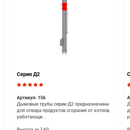
Серия Д2
С
Артикул: 156
А
Дымовые трубы серии Д2 предназначены
Д
для отвода продуктов сгорания от котлов,
д
работающи...
р
Высота, м 7-60
В