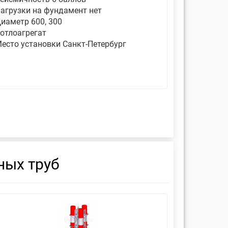
агрузки на фундамент нет
Нагрузки 
иаметр 600, 300
Диаметр 40
отлоагрегат
Котлоагре
есто установки Санкт-Петербург
Место ус
ных труб