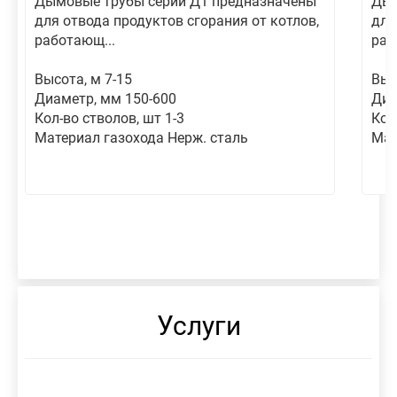
Дымовые трубы серии Д1 предназначены
Дым
для отвода продуктов сгорания от котлов,
для
работающ...
раб
Высота, м 7-15
Выс
Диаметр, мм 150-600
Диа
Кол-во стволов, шт 1-3
Кол
Материал газохода Нерж. сталь
Мат
Услуги