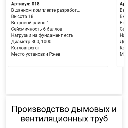
Артикул: 018
Арт
В данном комплекте разработ...
Вер
Высота 18
Выс
Ветровой район 1
Вет
Сейсмичность 6 баллов
Сей
Нагрузки на фундамент есть
Наг
Диаметр 800, 1000
Диа
Котлоагрегат
Кот
Место установки Ржев
Мес
Производство дымовых и
вентиляционных труб