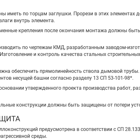
ны иметь по торцам заглушки. Прорези в этих элемента
аги внутрь элемента.
еменные крепления после окончания монтажа должны быть 
оизводить по чертежам КМД, разработанным заводом-изгот
Изготовление и контроль качества стальных строительных
олжна обеспечить прямолинейность ствола дымовой трубы.
тов несущей башни согласно разделу 13 СП 53-101-98*.
 основании утвержденного проекта производства работ, р
стальные конструкции должны быть защищены от потери уст
АЩИТА
ллоконструкций предусмотрена в соответствии с СП 28.13
еагрессивной среды.