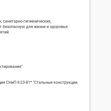
, санитарно-гигиенических,
т безопасную для жизни и здоровья
ятий.
ектирования"
я СНиП II-23-81* "Стальные конструкции.