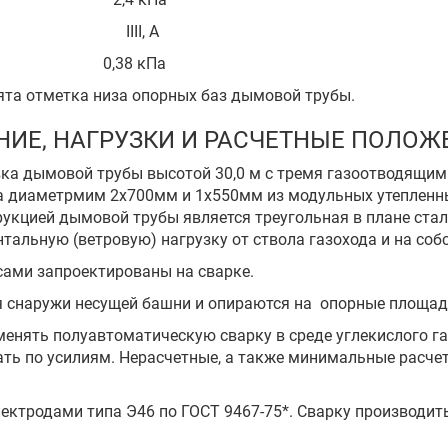
ности IIII, А
тра 0,38 кПа
нята отметка низа опорных баз дымовой трубы.
НИЕ, НАГРУЗКИ И РАСЧЕТНЫЕ ПОЛОЖ
вка дымовой трубы высотой 30,0 м с тремя газоотводящи
а диаметрмим 2х700мм и 1х550мм из модульных утепленн
укцией дымовой трубы является треугольная в плане стал
альную (ветровую) нагрузку от ствола газохода и на соб
ясами запроектированы на сварке.
я снаружи несущей башни и опираются на опорные площад
именять полуавтоматическую сварку в среде углекислого г
чать по усилиям. Нерасчетные, а также минимальные расч
ектродами типа Э46 по ГОСТ 9467-75*. Сварку производит