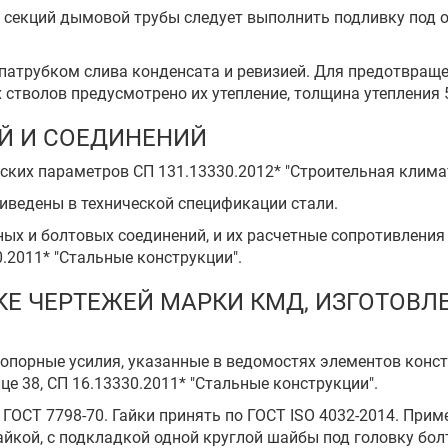
х секций дымовой трубы следует выполнить подливку под 
патрубком слива конденсата и ревизией. Для предотвращ
стволов предусмотрено их утепление, толщина утепления 
ИЙ И СОЕДИНЕНИЙ
ских параметров СП 131.13330.2012* "Строительная клима
риведены в технической спецификации стали.
ых и болтовых соединений, и их расчетные сопротивления
.2011* "Стальные конструкции".
ТКЕ ЧЕРТЕЖЕЙ МАРКИ КМД, ИЗГОТОВ
а опорные усилия, указанные в ведомостях элементов кон
ице 38, СП 16.13330.2011* "Стальные конструкции".
 ГОСТ 7798-70. Гайки принять по ГОСТ ISO 4032-2014. Прим
йкой, с подкладкой одной круглой шайбы под головку болт