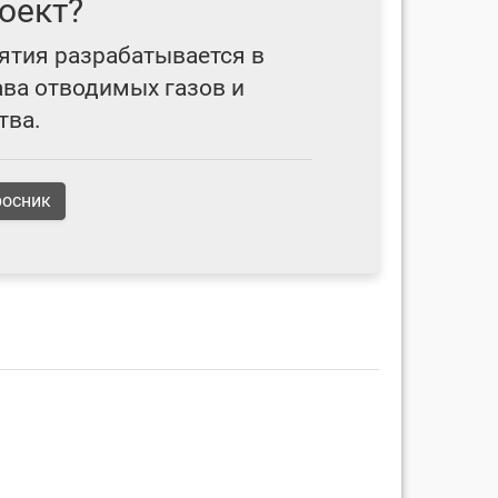
оект?
ятия разрабатывается в
ава отводимых газов и
тва.
росник