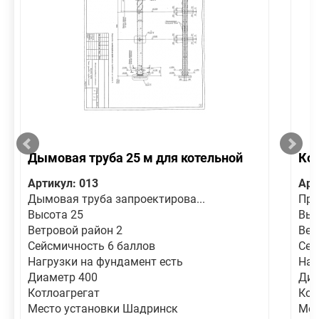
Дымовая труба 25 м для котельной
Кол
Артикул: 013
Арт
Дымовая труба запроектирова...
Про
Высота 25
Выс
Ветровой район 2
Вет
Сейсмичность 6 баллов
Сей
Нагрузки на фундамент есть
Наг
Диаметр 400
Диа
Котлоагрегат
Кот
Место установки Шадринск
Мес