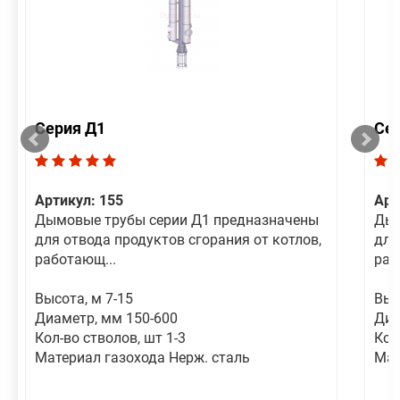
Серия Д1
Се
Артикул: 155
Арт
Дымовые трубы серии Д1 предназначены
Дым
для отвода продуктов сгорания от котлов,
для
работающ...
раб
Высота, м 7-15
Выс
Диаметр, мм 150-600
Диа
Кол-во стволов, шт 1-3
Кол
Материал газохода Нерж. сталь
Мат