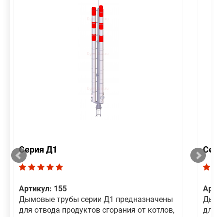
Серия Д1
Се
Артикул: 155
Арт
Дымовые трубы серии Д1 предназначены
Дым
для отвода продуктов сгорания от котлов,
для