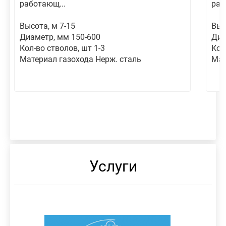
работающ...
раб
Высота, м 7-15
Выс
Диаметр, мм 150-600
Диа
Кол-во стволов, шт 1-3
Кол
Материал газохода Нерж. сталь
Мат
Услуги