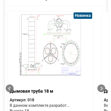
Новинка
Дымовая труба 18 м
Дым
Артикул: 018
Арт
В данном комплекте разработ...
Вер
Высота 18
Выс