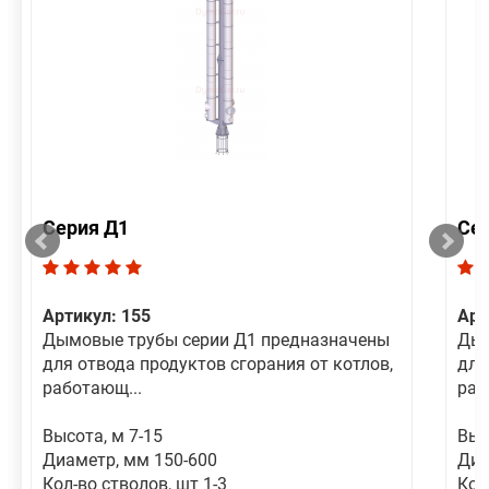
Серия Д1
Се
Артикул: 155
Арт
Дымовые трубы серии Д1 предназначены
Дым
для отвода продуктов сгорания от котлов,
для
работающ...
раб
Высота, м 7-15
Выс
Диаметр, мм 150-600
Диа
Кол-во стволов, шт 1-3
Кол