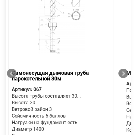
Самонесущая дымовая труба
Ме
парокотельной 30м
Арт
Артикул: 067
По 
Высота трубы составляет 30...
Выс
Высота 30
Вет
Ветровой район 3
Сей
Сейсмичность 6 баллов
Наг
Нагрузки на фундамент есть
Диа
Диаметр 1400
Кот