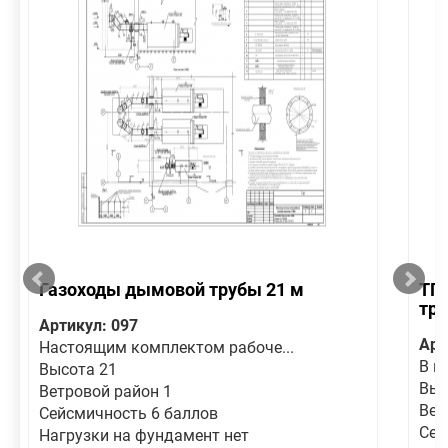
Газоходы дымовой трубы 21 м
ТП 
тру
Артикул: 097
Арт
Настоящим комплектом рабоче...
В н
Высота 21
Выс
Ветровой район 1
Вет
Сейсмичность 6 баллов
Сей
Нагрузки на фундамент нет