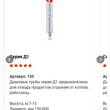
Серия Д1
Се
Артикул: 155
Арт
Дымовые трубы серии Д1 предназначены
Дым
для отвода продуктов сгорания от котлов,
для
работающ...
раб
Высота, м 7-15
Выс
Диаметр, мм 150-600
Диа