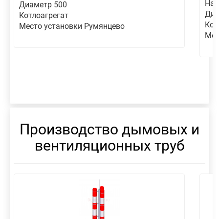
Наг
Диаметр 500
Диа
Котлоагрегат
Кот
Место установки Румянцево
Мес
Производство дымовых и
вентиляционных труб