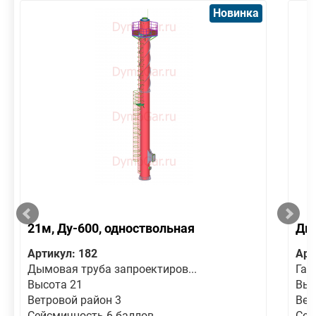
Новинка
21м, Ду-600, одноствольная
Дым
Артикул: 182
Арт
Дымовая труба запроектиров...
Газ
Высота 21
Выс
Ветровой район 3
Вет
Сейсмичность 6 баллов
Сей