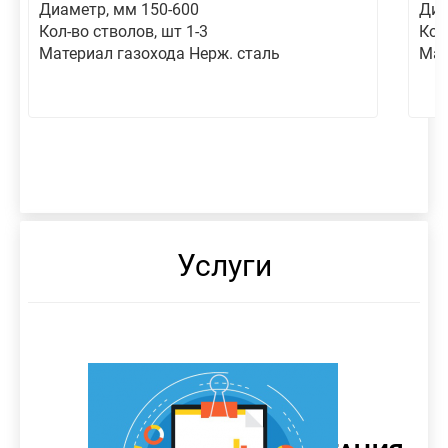
Диаметр, мм 150-600
Диа
Кол-во стволов, шт 1-3
Кол
Материал газохода Нерж. сталь
Мат
Услуги
МОНТАЖ
ТЕПЛОИЗОЛЯЦИЯ
СНОС
РАЗРАБОТКА
ДЫМОВОЙ
АЭРОДИНАМИЧЕСКИЙ
ПРОЧНОСТНОЙ
РАЗРАБОТКА
ДЫМОВОЙ
РАЗРАБОТКА
РАЗРАБОТКА
СМЕТНАЯ
ДЫМОВОЙ
СВЕТООГРАЖДЕНИЕ