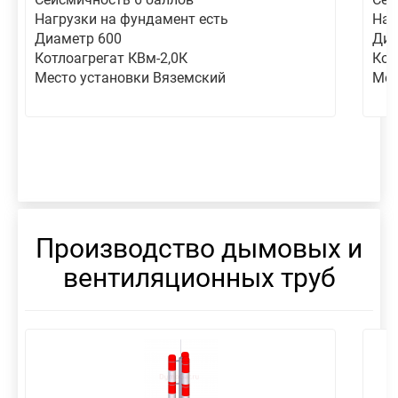
Нагрузки на фундамент есть
Наг
Диаметр 600
Диа
Котлоагрегат КВм-2,0К
Кот
Место установки Вяземский
Мес
Производство дымовых и
вентиляционных труб