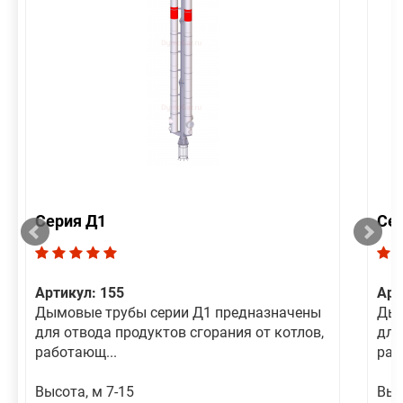
Серия Д1
Се
Артикул: 155
Арт
Дымовые трубы серии Д1 предназначены
Дым
для отвода продуктов сгорания от котлов,
для
работающ...
раб
Высота, м 7-15
Выс