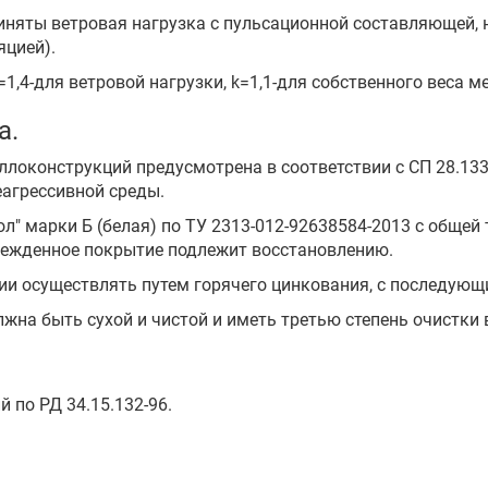
риняты ветровая нагрузка с пульсационной составляющей, 
яцией).
,4-для ветровой нагрузки, k=1,1-для собственного веса м
а.
ллоконструкций предусмотрена в соответствии с СП 28.13
еагрессивной среды.
пол" марки Б (белая) по ТУ 2313-012-92638584-2013 с обще
режденное покрытие подлежит восстановлению.
озии осуществлять путем горячего цинкования, с последую
жна быть сухой и чистой и иметь третью степень очистки в
 по РД 34.15.132-96.