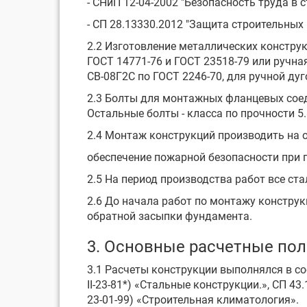
- СНиП 12-04-2002 "Безопасность труда в 
- СП 28.13330.2012 "Защита строительных
2.2 Изготовление металлических констру
ГОСТ 14771-76 и ГОСТ 23518-79 или ручн
СВ-08Г2С по ГОСТ 2246-70, для ручной ду
2.3 Болты для монтажных фланцевых соеди
Остальные болты - класса по прочности 5.
2.4 Монтаж конструкций производить на 
обеспечение пожарной безопасности при 
2.5 На период производства работ все с
2.6 До начала работ по монтажу констру
обратной засыпки фундамента.
3. Основные расчетные по
3.1 Расчеты конструкции выполнялся в соо
II-23-81*) «Стальные конструкции.», СП 
23-01-99) «Строительная климатология».