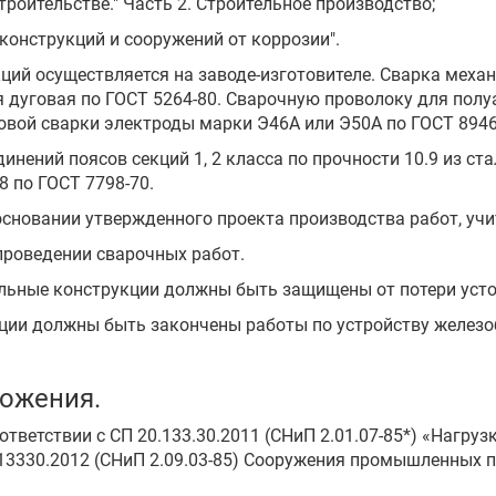
строительстве." Часть 2. Строительное производство;
 конструкций и сооружений от коррозии".
кций осуществляется на заводе-изготовителе. Сварка меха
ая дуговая по ГОСТ 5264-80. Сварочную проволоку для пол
говой сварки электроды марки Э46А или Э50А по ГОСТ 8946
нений поясов секций 1, 2 класса по прочности 10.9 из ста
8 по ГОСТ 7798-70.
основании утвержденного проекта производства работ, у
проведении сварочных работ.
тальные конструкции должны быть защищены от потери уст
кции должны быть закончены работы по устройству железо
ложения.
тветствии с СП 20.133.30.2011 (СНиП 2.01.07-85*) «Нагруз
43.13330.2012 (СНиП 2.09.03-85) Сооружения промышленных 