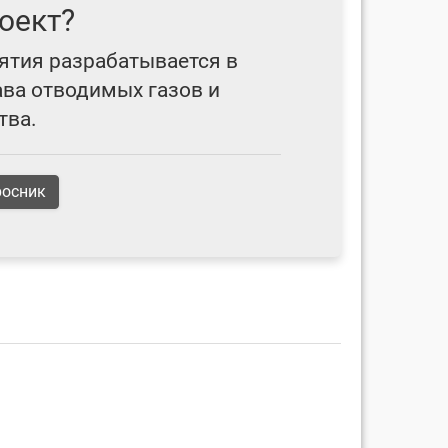
оект?
ятия разрабатывается в
ава отводимых газов и
тва.
росник