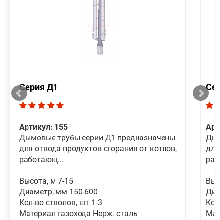
Серия Д1
Се
Артикул: 155
Арт
Дымовые трубы серии Д1 предназначены
Дым
для отвода продуктов сгорания от котлов,
для
работающ...
раб
Высота, м 7-15
Выс
Диаметр, мм 150-600
Диа
Кол-во стволов, шт 1-3
Кол
Материал газохода Нерж. сталь
Мат