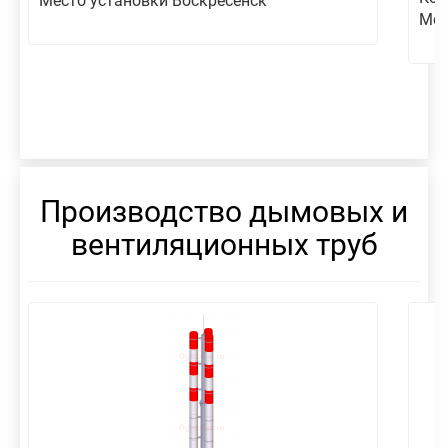
Место установки Воскресенск
Мес
Производство дымовых и
вентиляционных труб