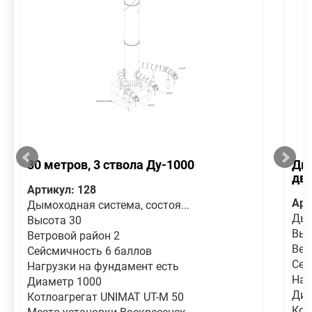
30 метров, 3 ствола Ду-1000
Дым
дв
Артикул: 128
Арт
Дымоходная система, состоя...
Дым
Высота 30
Выс
Ветровой район 2
Вет
Сейсмичность 6 баллов
Сей
Нагрузки на фундамент есть
Наг
Диаметр 1000
Диа
Котлоагрегат UNIMAT UT-M 50
Кот