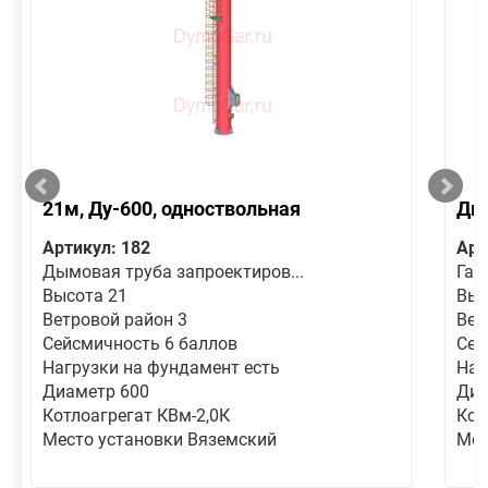
21м, Ду-600, одноствольная
Дым
Артикул: 182
Арт
Дымовая труба запроектиров...
Газ
Высота 21
Выс
Ветровой район 3
Вет
Сейсмичность 6 баллов
Сей
Нагрузки на фундамент есть
Наг
Диаметр 600
Диа
Котлоагрегат КВм-2,0К
Кот
Место установки Вяземский
Мес