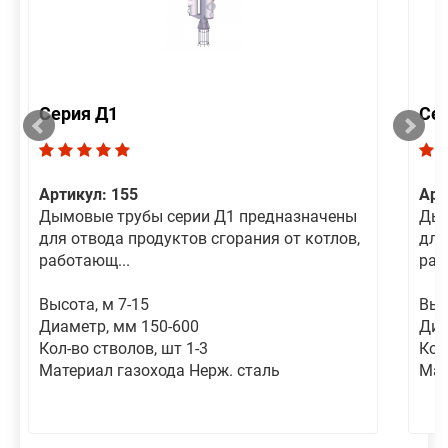
Серия Д1
Се
Артикул: 155
Арт
Дымовые трубы серии Д1 предназначены
Дым
для отвода продуктов сгорания от котлов,
для
работающ...
раб
Высота, м 7-15
Выс
Диаметр, мм 150-600
Диа
Кол-во стволов, шт 1-3
Кол
Материал газохода Нерж. сталь
Мат