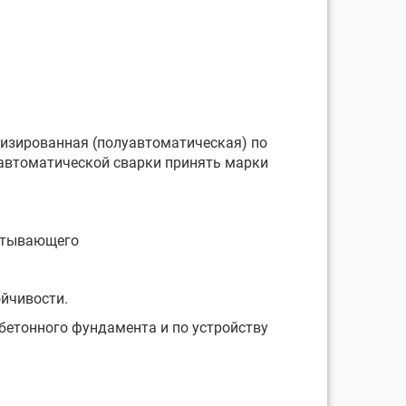
низированная (полуавтоматическая) по
уавтоматической сварки принять марки
читывающего
ойчивости.
бетонного фундамента и по устройству