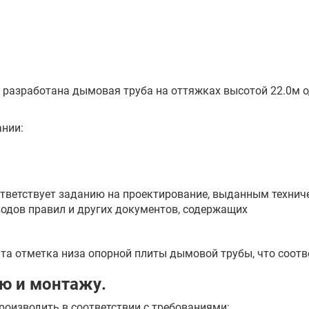
й разработана дымовая труба на оттяжках высотой 22.0м 
ании:
тветствует заданию на проектирование, выданным технич
водов правил и других документов, содержащих
ята отметка низа опорной плиты дымовой трубы, что соотв
ию и монтажу.
роизводить в соответствии с требованиями: