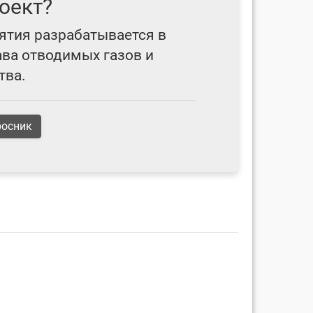
оект?
ятия разрабатывается в
ава отводимых газов и
тва.
росник