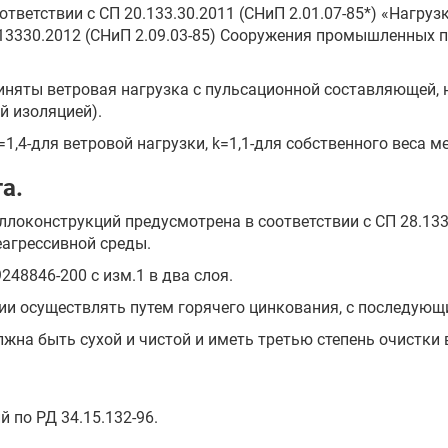
тветствии с СП 20.133.30.2011 (СНиП 2.01.07-85*) «Нагруз
43.13330.2012 (СНиП 2.09.03-85) Сооружения промышленных 
риняты ветровая нагрузка с пульсационной составляющей, 
й изоляцией).
,4-для ветровой нагрузки, k=1,1-для собственного веса м
а.
ллоконструкций предусмотрена в соответствии с СП 28.13
еагрессивной среды.
248846-200 с изм.1 в два слоя.
озии осуществлять путем горячего цинкования, с последую
жна быть сухой и чистой и иметь третью степень очистки в
 по РД 34.15.132-96.