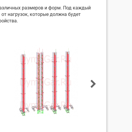
различных размеров и форм. Под каждый
 от нагрузок, которые должна будет
ройства.
 М, 2 СТВОЛ...
ОЙ ТРУБЫ 21 М
-Х СТВОЛЬНАЯ...
АЯ ТРУБА 10М