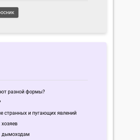
росник
ют разной формы?
?
ие странных и пугающих явлений
 хозяев
 к дымоходам