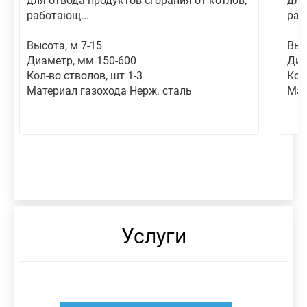
для отвода продуктов сгорания от котлов,
для
работающ...
раб
Высота, м 7-15
Выс
Диаметр, мм 150-600
Диа
Кол-во стволов, шт 1-3
Кол
Материал газохода Нерж. сталь
Мат
Услуги