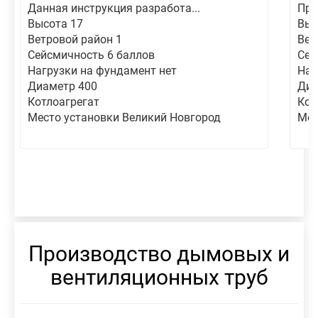
Данная инструкция разработа...
Про
Высота 17
Выс
Ветровой район 1
Вет
Сейсмичность 6 баллов
Сей
Нагрузки на фундамент нет
Наг
Диаметр 400
Диа
Котлоагрегат
Кот
Место установки Великий Новгород
Мес
Производство дымовых и
вентиляционных труб