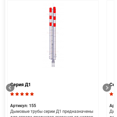
Серия Д1
Се
Артикул: 155
Арт
Дымовые трубы серии Д1 предназначены
Дым