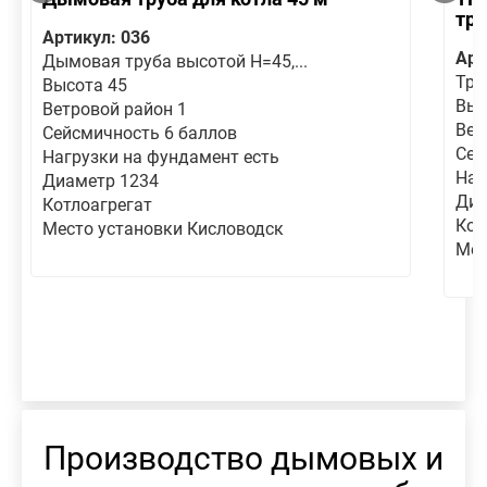
тру
Артикул: 036
Арт
Дымовая труба высотой Н=45,...
Тру
Высота 45
Выс
Ветровой район 1
Вет
Сейсмичность 6 баллов
Сей
Нагрузки на фундамент есть
Наг
Диаметр 1234
Диа
Котлоагрегат
Кот
Место установки Кисловодск
Мес
Производство дымовых и