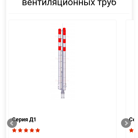
вентиляционных труб
Серия Д1
Се