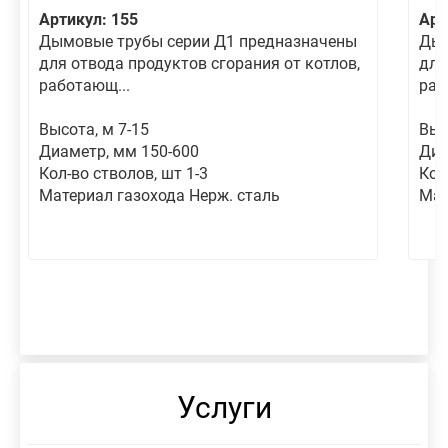
Артикул: 155
Арт
Дымовые трубы серии Д1 предназначены
Дым
для отвода продуктов сгорания от котлов,
для
работающ...
раб
Высота, м 7-15
Выс
Диаметр, мм 150-600
Диа
Кол-во стволов, шт 1-3
Кол
Материал газохода Нерж. сталь
Мат
Услуги