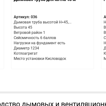
Артикул: 036
А
Дымовая труба высотой Н=45,...
Н
Высота 45
В
Ветровой район 1
В
Сейсмичность 6 баллов
С
Нагрузки на фундамент есть
Н
Диаметр 1234
Д
Котлоагрегат
К
Место установки Кисловодск
М
дство дымовых и вентиляцион