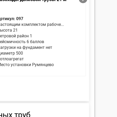
ртикул: 097
Артикул: 
астоящим комплектом рабоче...
Высота тр
ысота 21
Высота 31
етровой район 1
Ветровой 
ейсмичность 6 баллов
Сейсмично
агрузки на фундамент нет
Нагрузки 
иаметр 500
Диаметр 
отлоагрегат
Котлоагре
есто установки Румянцево
Место уст
ных труб