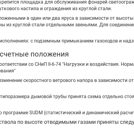
ы, крепится площадка для обслуживания фонарей светоогра
ткового настила и ограждения из круглой стали.
оженными в один или два яруса в зависимости от высоты
ны из круглой стали отдельными звеньями. Для соединен
исполнениях: с подземным примыканием газоходов и над
расчетные положения
тветствии со СНиП II-6-74 "Нагрузки и воздействия. Норма
ования"
менение скоростного ветрового напора в зависимости от 
 типоразмера дымовой трубы принята схема отдельно сто
 программе SUDM (статистический и динамический расчет
 ствола по высоте отводимыми газами приняты сле