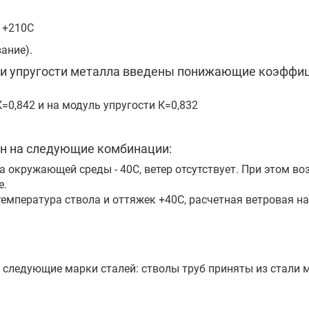
) +210С
ание).
ли упругости металла введены понижающие коэффиц
К=0,842 и на модуль упругости К=0,832
н на следующие комбинации:
ра окружающей среды - 40С, ветер отсутствует. При этом 
е.
температура ствола и оттяжек +40С, расчетная ветровая на
следующие марки сталей: стволы труб приняты из стали м