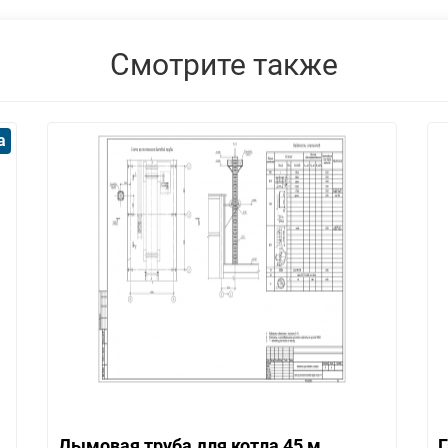
Смотрите также
а
Дымовая труба для котла 45 м
Г