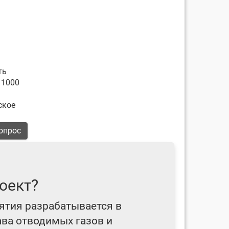
ть
, 1000
ское
опрос
оект?
ятия разрабатывается в
ава отводимых газов и