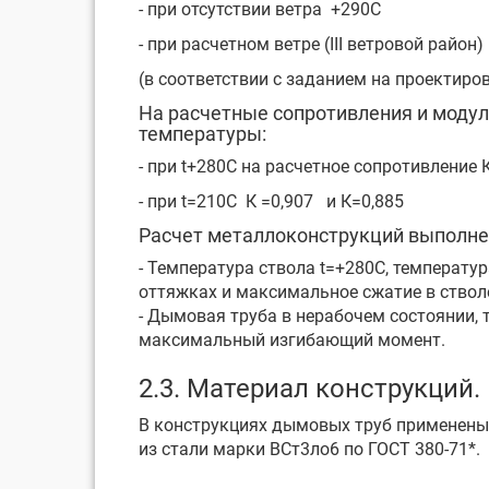
- при отсутствии ветра +290С
- при расчетном ветре (III ветровой район
(в соответствии с заданием на проектиров
На расчетные сопротивления и моду
температуры:
- при t+280С на расчетное сопротивление 
- при t=210С К =0,907 и К=0,885
Расчет металлоконструкций выполне
- Температура ствола t=+280С, температу
оттяжках и максимальное сжатие в ствол
- Дымовая труба в нерабочем состоянии, 
максимальный изгибающий момент.
2.3. Материал конструкций.
В конструкциях дымовых труб применены 
из стали марки ВСт3ло6 по ГОСТ 380-71*.