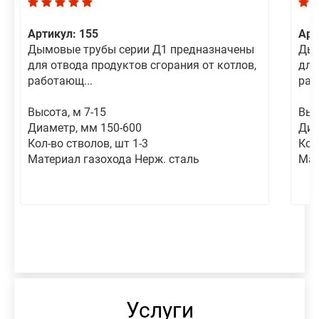
Артикул: 155
Арт
Дымовые трубы серии Д1 предназначены
Дым
для отвода продуктов сгорания от котлов,
для
работающ...
раб
Высота, м 7-15
Выс
Диаметр, мм 150-600
Диа
Кол-во стволов, шт 1-3
Кол
Материал газохода Нерж. сталь
Мат
Услуги