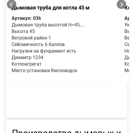
Дымовая труба для котла 45 м
Кол
Артикул: 036
Арт
Дымовая труба высотой Н=45,...
Ука
Высота 45
Выс
Ветровой район 1
Вет
Сейсмичность 6 баллов
Сей
Нагрузки на фундамент есть
Наг
Диаметр 1234
Диа
Котлоагрегат
Кот
Место установки Кисловодск
Мес