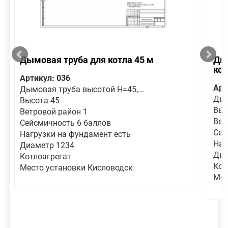
Дымовая труба для котла 45 м
Дым
кот
Артикул: 036
Арт
Дымовая труба высотой Н=45,...
Дым
Высота 45
Выс
Ветровой район 1
Вет
Сейсмичность 6 баллов
Сей
Нагрузки на фундамент есть
Наг
Диаметр 1234
Диа
Котлоагрегат
Кот
Место установки Кисловодск
Мес