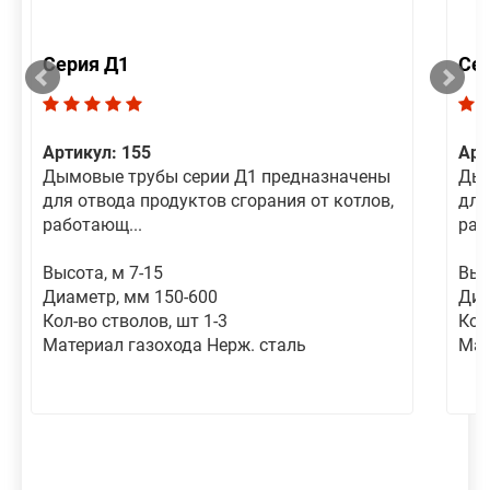
Серия Д1
Се
Артикул: 155
Арт
Дымовые трубы серии Д1 предназначены
Дым
для отвода продуктов сгорания от котлов,
для
работающ...
раб
Высота, м 7-15
Выс
Диаметр, мм 150-600
Диа
Кол-во стволов, шт 1-3
Кол
Материал газохода Нерж. сталь
Мат