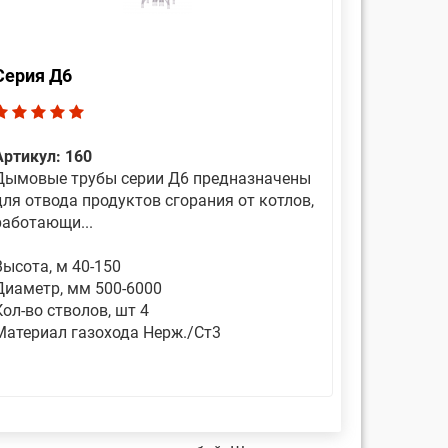
Серия Д6
Артикул: 160
Дымовые трубы серии Д6 предназначены
для отвода продуктов сгорания от котлов,
работающи...
Высота, м 40-150
Диаметр, мм 500-6000
Кол-во стволов, шт 4
Материал газохода Нерж./Ст3