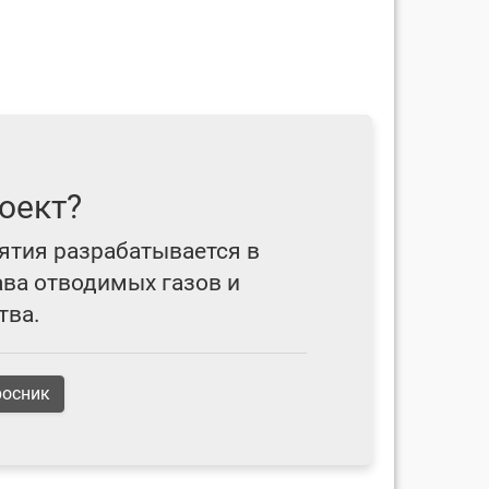
оект?
ятия разрабатывается в
ава отводимых газов и
тва.
росник