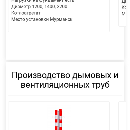
Нагрузки на фундамент есть
Диа
Диаметр 1200, 1400, 2200
Кот
Котлоагрегат
Мес
Место установки Мурманск
Производство дымовых и
вентиляционных труб