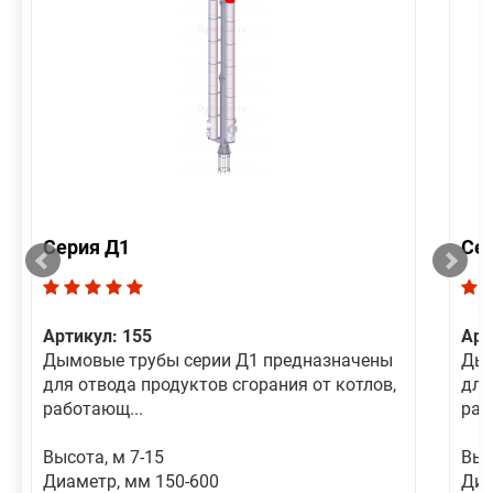
Серия Д1
Се
Артикул: 155
Арт
Дымовые трубы серии Д1 предназначены
Дым
для отвода продуктов сгорания от котлов,
для
работающ...
раб
Высота, м 7-15
Выс
Диаметр, мм 150-600
Диа