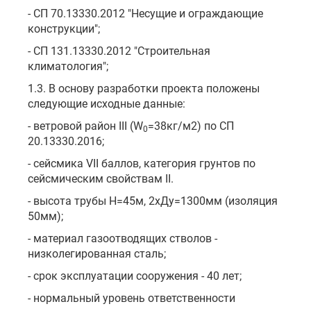
- СП 70.13330.2012 "Несущие и ограждающие
конструкции";
- СП 131.13330.2012 "Строительная
климатология";
1.3. В основу разработки проекта положены
следующие исходные данные:
- ветровой район III (W
=38кг/м2) по СП
0
20.13330.2016;
- сейсмика VII баллов, категория грунтов по
сейсмическим свойствам II.
- высота трубы Н=45м, 2хДу=1300мм (изоляция
50мм);
- материал газоотводящих стволов -
низколегированная сталь;
- срок эксплуатации сооружения - 40 лет;
- нормальный уровень ответственности