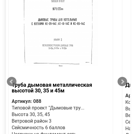
Труба дымовая металлическая
Ды
высотой 30, 35 и 45м
Арт
Артикул: 088
Кон
Типовой проект "Дымовые тру...
Выс
Высота 30, 35, 45
Вет
Ветровой район 3
Сей
Сейсмичность 6 баллов
Наг