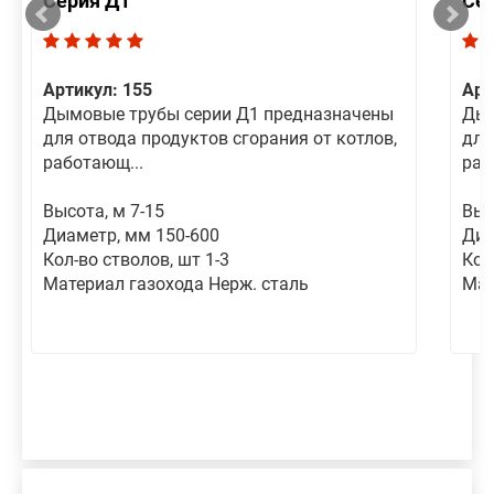
Серия Д1
Се
Артикул: 155
Арт
Дымовые трубы серии Д1 предназначены
Дым
для отвода продуктов сгорания от котлов,
для
работающ...
раб
Высота, м 7-15
Выс
Диаметр, мм 150-600
Диа
Кол-во стволов, шт 1-3
Кол
Материал газохода Нерж. сталь
Мат