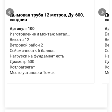
Дымовая труба 12 метров, Ду-600,
Дым
сэндвич
сэ
Артикул: 100
Арт
Изготовление и монтаж метал...
Баш
Высота 12
Выс
Ветровой район 2
Вет
Сейсмичность 6 баллов
Сей
Нагрузки на фундамент есть
Наг
Диаметр 600
Диа
Котлоагрегат
Кот
Место установки Томск
Мес