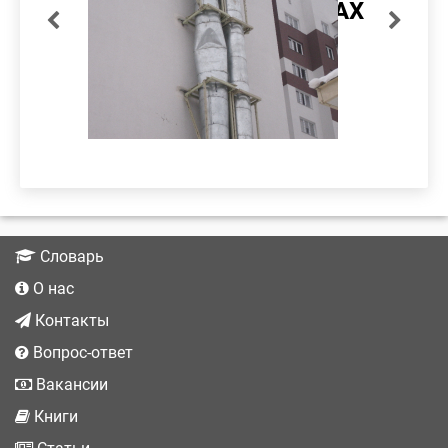
ДЫМОХОДЫ
БАШНЯ
ДУ-400, ...
НЕСУЩЕЙ Б...
ТРУБЫ 32М
ДЫМОХОДАХ
подробнее
Словарь
О нас
Контакты
Вопрос-ответ
Вакансии
Книги