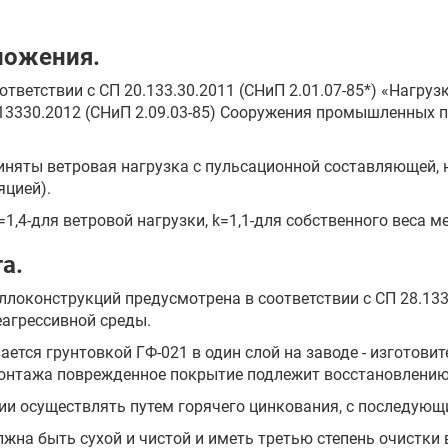
ложения.
тветствии с СП 20.133.30.2011 (СНиП 2.01.07-85*) «Нагруз
43.13330.2012 (СНиП 2.09.03-85) Сооружения промышленных 
риняты ветровая нагрузка с пульсационной составляющей, 
яцией).
,4-для ветровой нагрузки, k=1,1-для собственного веса м
а.
ллоконструкций предусмотрена в соответствии с СП 28.13
еагрессивной среды.
ется грунтовкой ГФ-021 в один слой на заводе - изготови
 монтажа поврежденное покрытие подлежит восстановлению
озии осуществлять путем горячего цинкования, с последую
жна быть сухой и чистой и иметь третью степень очистки в