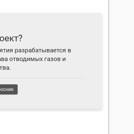
оект?
ятия разрабатывается в
ава отводимых газов и
тва.
росник