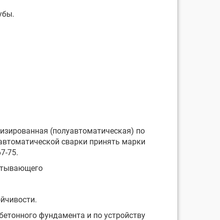
убы.
низированная (полуавтоматическая) по
уавтоматической сварки принять марки
7-75.
читывающего
ойчивости.
бетонного фундамента и по устройству