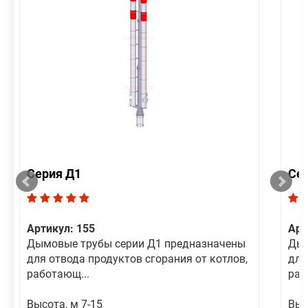
Серия Д1
Се
Артикул: 155
Арт
Дымовые трубы серии Д1 предназначены
Дым
для отвода продуктов сгорания от котлов,
для
работающ...
раб
Высота, м 7-15
Выс