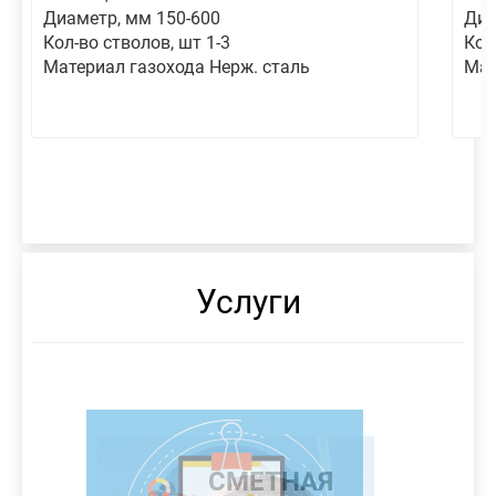
Диаметр, мм 150-600
Диа
Кол-во стволов, шт 1-3
Кол
Материал газохода Нерж. сталь
Мат
Услуги
МОНТАЖ
ТЕПЛОИЗОЛЯЦИЯ
СНОС
РАЗРАБОТКА
ДЫМОВОЙ
АЭРОДИНАМИЧЕСКИЙ
ПРОЧНОСТНОЙ
РАЗРАБОТКА
ДЫМОВОЙ
РАЗРАБОТКА
РАЗРАБОТКА
СМЕТНАЯ
ДЫМОВОЙ
СВЕТООГРАЖДЕНИЕ