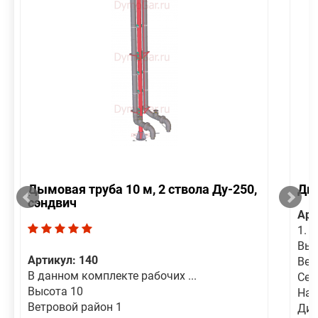
Дымовая труба 10 м, 2 ствола Ду-250,
Дым
сэндвич
Арт
1. 
Выс
Артикул: 140
Вет
В данном комплекте рабочих ...
Сей
Высота 10
Наг
Ветровой район 1
Диа