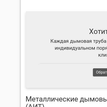
Хоти
Каждая дымовая труба 
индивидуальном поряд
кли
Обрат
Металлические дымовы
(АИТ).