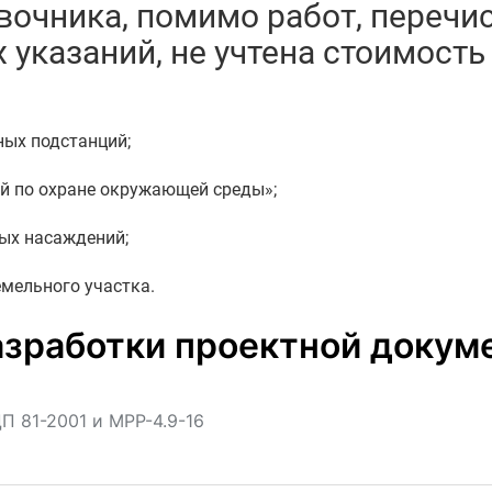
чника, помимо работ, перечисл
 указаний, не учтена стоимость
ных подстанций;
ий по охране окружающей среды»;
ных насаждений;
емельного участка.