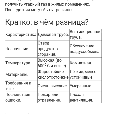
получить угарный газ в жилых помещениях.
Последствия могут быть трагичны.
Кратко: в чём разница?
Вентиляционная
Характеристика.
Дымовая труба.
труба.
Отвод
Обеспечение
Назначение.
продуктов
воздухообмена.
сгорания.
Высокая (до
Температура.
Комнатная.
0
600
С и выше).
Жаростойкие,
Лёгкие, менее
Материалы.
кислотостойкие.
устойчивые.
Требования к
Очень высокие.
Умеренные.
тяге.
Последствия
Пожар или
Плохая
ошибки.
отравление.
вентиляция.