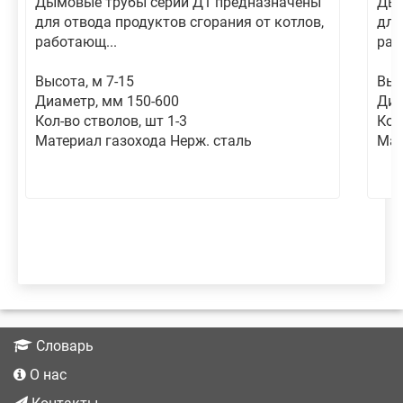
Дымовые трубы серии Д1 предназначены
Дым
для отвода продуктов сгорания от котлов,
для
работающ...
раб
Высота, м 7-15
Выс
Диаметр, мм 150-600
Диа
Кол-во стволов, шт 1-3
Кол
Материал газохода Нерж. сталь
Мат
Словарь
О нас