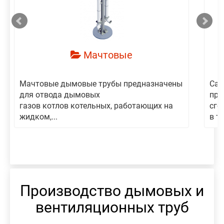
Мачтовые
Мачтовые дымовые трубы предназначены
Сам
для отвода дымовых
пре
газов котлов котельных, работающих на
сго
жидком,...
в то
Производство дымовых и
вентиляционных труб