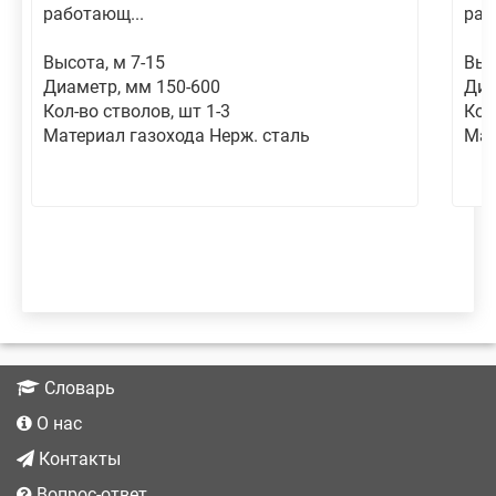
работающ...
раб
Высота, м 7-15
Выс
Диаметр, мм 150-600
Диа
Кол-во стволов, шт 1-3
Кол
Материал газохода Нерж. сталь
Мат
Словарь
О нас
Контакты
Вопрос-ответ