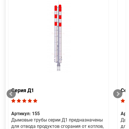
Серия Д1
Се
Артикул: 155
Арт
Дымовые трубы серии Д1 предназначены
Дым
для отвода продуктов сгорания от котлов,
для