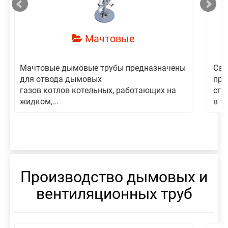
Мачтовые
Мачтовые дымовые трубы предназначены
Сам
для отвода дымовых
пре
газов котлов котельных, работающих на
сго
жидком,...
в то
Производство дымовых и
вентиляционных труб