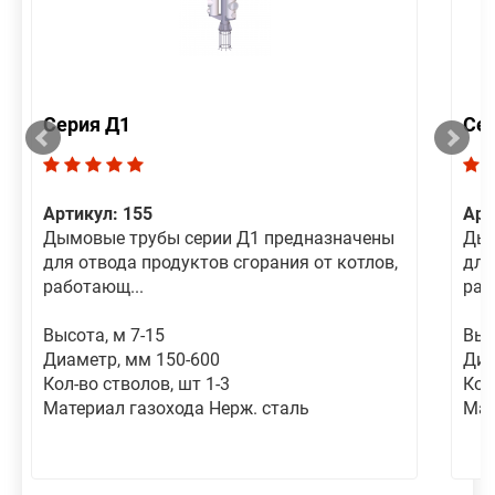
Серия Д1
Се
Артикул: 155
Арт
Дымовые трубы серии Д1 предназначены
Дым
для отвода продуктов сгорания от котлов,
для
работающ...
раб
Высота, м 7-15
Выс
Диаметр, мм 150-600
Диа
Кол-во стволов, шт 1-3
Кол
Материал газохода Нерж. сталь
Мат