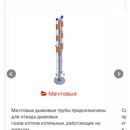
смотреть
Мачтовые
Мачтовые дымовые трубы предназначены
Сам
для отвода дымовых
пре
газов котлов котельных, работающих на
сго
жидком,...
в то