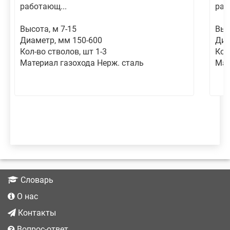
работающ...
раб
Высота, м 7-15
Выс
Диаметр, мм 150-600
Диа
Кол-во стволов, шт 1-3
Кол
Материал газохода Нерж. сталь
Мат
Словарь
О нас
Контакты
Вопрос-ответ