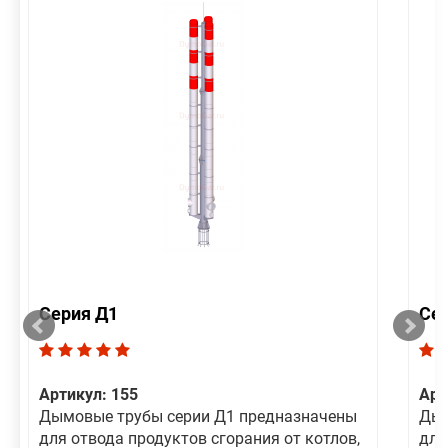
Серия Д1
Се
Артикул: 155
Арт
Дымовые трубы серии Д1 предназначены
Дым
для отвода продуктов сгорания от котлов,
для