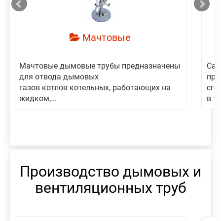
Мачтовые
Мачтовые дымовые трубы предназначены
Сам
для отвода дымовых
пре
газов котлов котельных, работающих на
сго
жидком,...
в то
Производство дымовых и
вентиляционных труб