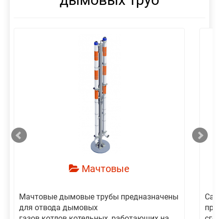
смотреть
Мачтовые
Мачтовые дымовые трубы предназначены
Сам
для отвода дымовых
пре
газов котлов котельных, работающих на
сго