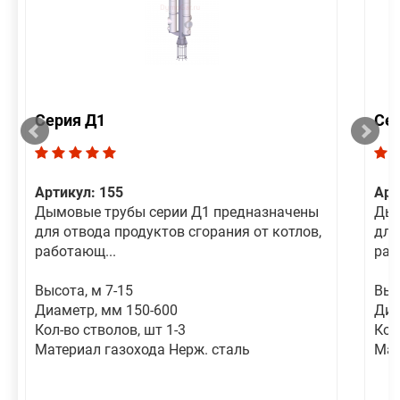
Серия Д1
Се
Артикул: 155
Арт
Дымовые трубы серии Д1 предназначены
Дым
для отвода продуктов сгорания от котлов,
для
работающ...
раб
Высота, м 7-15
Выс
Диаметр, мм 150-600
Диа
Кол-во стволов, шт 1-3
Кол
Материал газохода Нерж. сталь
Мат