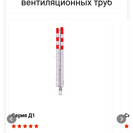
вентиляционных труб
Серия Д1
Се