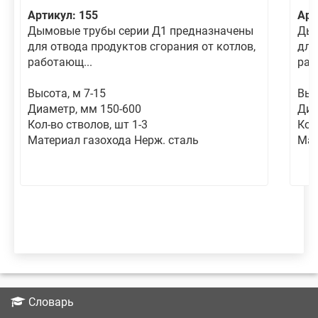
Артикул: 155
Арт
Дымовые трубы серии Д1 предназначены
Дым
для отвода продуктов сгорания от котлов,
для
работающ...
раб
Высота, м 7-15
Выс
Диаметр, мм 150-600
Диа
Кол-во стволов, шт 1-3
Кол
Материал газохода Нерж. сталь
Мат
Словарь