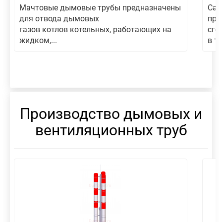
Мачтовые дымовые трубы предназначены
Сам
для отвода дымовых
пре
газов котлов котельных, работающих на
сго
жидком,...
в то
Производство дымовых и
вентиляционных труб