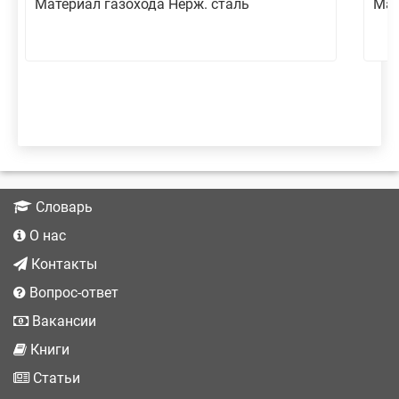
Материал газохода Нерж. сталь
Мат
Словарь
О нас
Контакты
Вопрос-ответ
Вакансии
Книги
Статьи