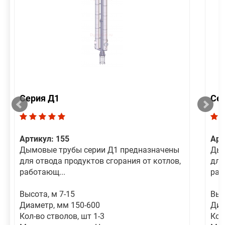
Серия Д1
Се
Артикул: 155
Арт
Дымовые трубы серии Д1 предназначены
Дым
для отвода продуктов сгорания от котлов,
для
работающ...
раб
Высота, м 7-15
Выс
Диаметр, мм 150-600
Диа
Кол-во стволов, шт 1-3
Кол