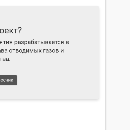
оект?
ятия разрабатывается в
ава отводимых газов и
тва.
росник