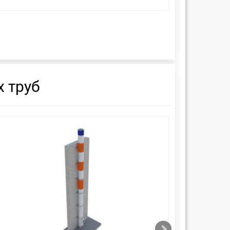
 труб
смотреть
см