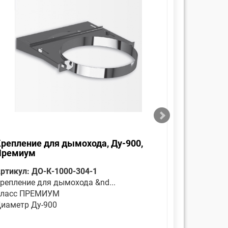
репление для дымохода, Ду-900,
Оголовок
Премиум
Премиу
ртикул: ДО-К-1000-304-1
Артикул: 
репление для дымохода &nd...
Является 
ласс ПРЕМИУМ
Класс П
иаметр Ду-900
Диаметр 