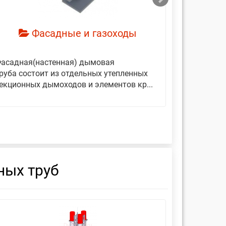
Фасадные и газоходы
асадная(настенная) дымовая
Дымовые 
руба состоит из отдельных утепленных
представ
екционных дымоходов и элементов кр...
вертикаль
фиксирующ
ных труб