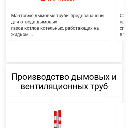
Мачтовые дымовые трубы предназначены
Сам
для отвода дымовых
пре
газов котлов котельных, работающих на
сго
жидком,...
в то
Производство дымовых и
вентиляционных труб