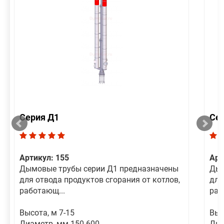
Серия Д1
Се
Артикул: 155
Арт
Дымовые трубы серии Д1 предназначены
Дым
для отвода продуктов сгорания от котлов,
для
работающ...
раб
Высота, м 7-15
Выс
Диаметр, мм 150-600
Диа