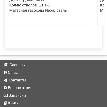
Кол-во стволов, шт 1-3
Кол
Материал газохода Нерж. сталь
Мат
Словарь
О нас
Контакты
Вопрос-ответ
Вакансии
Книги