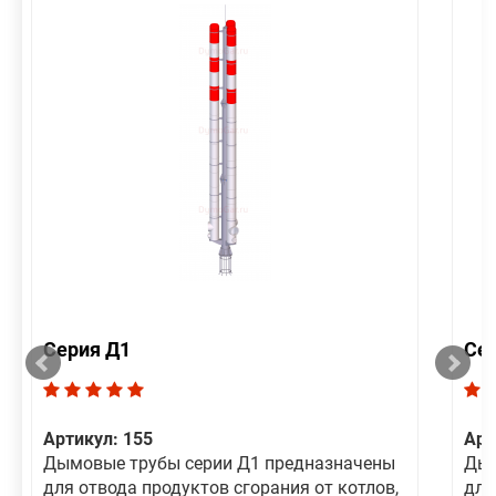
Серия Д1
Се
Артикул: 155
Арт
Дымовые трубы серии Д1 предназначены
Дым
для отвода продуктов сгорания от котлов,
для