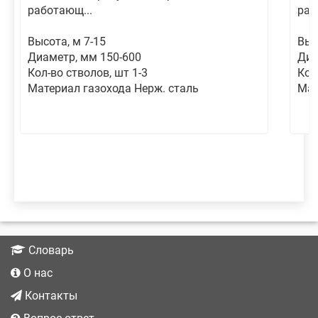
работающ...
раб
Высота, м 7-15
Выс
Диаметр, мм 150-600
Диа
Кол-во стволов, шт 1-3
Кол
Материал газохода Нерж. сталь
Мат
Словарь
О нас
Контакты