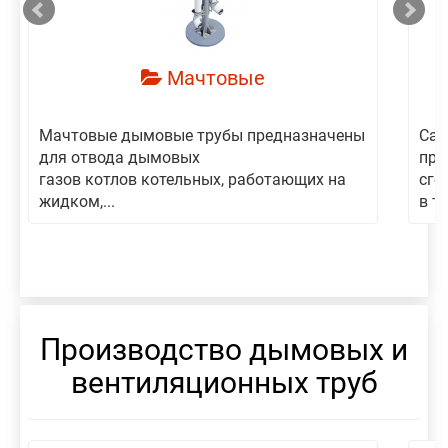
Мачтовые
Мачтовые дымовые трубы предназначены
Сам
для отвода дымовых
пре
газов котлов котельных, работающих на
сго
жидком,...
в то
Производство дымовых и
вентиляционных труб