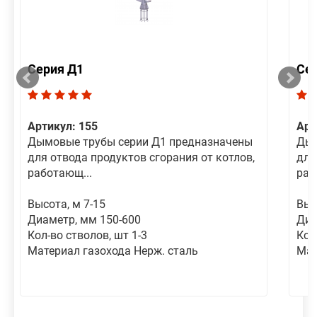
Серия Д1
Се
Артикул: 155
Арт
Дымовые трубы серии Д1 предназначены
Дым
для отвода продуктов сгорания от котлов,
для
работающ...
раб
Высота, м 7-15
Выс
Диаметр, мм 150-600
Диа
Кол-во стволов, шт 1-3
Кол
Материал газохода Нерж. сталь
Мат