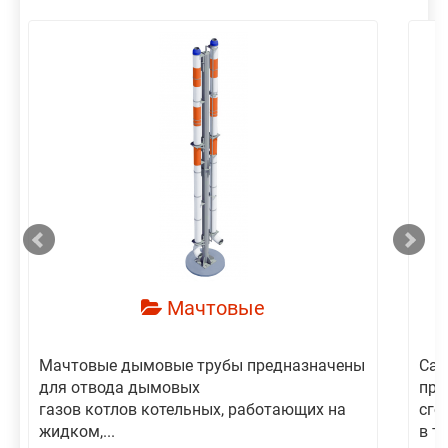
смотреть
Мачтовые
Мачтовые дымовые трубы предназначены
Сам
для отвода дымовых
пре
газов котлов котельных, работающих на
сго
жидком,...
в то