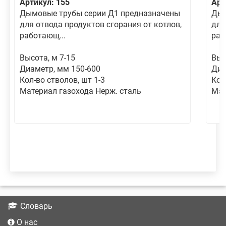
Артикул: 155
Арт
Дымовые трубы серии Д1 предназначены
Дым
для отвода продуктов сгорания от котлов,
для
работающ...
раб
Высота, м 7-15
Выс
Диаметр, мм 150-600
Диа
Кол-во стволов, шт 1-3
Кол
Материал газохода Нерж. сталь
Мат
Словарь
О нас