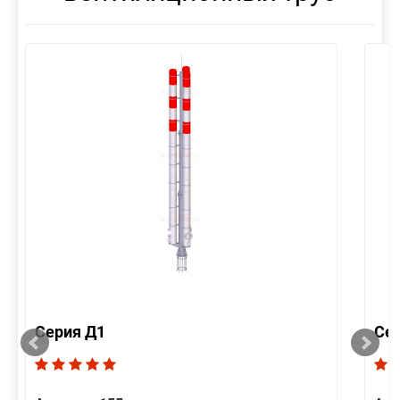
Серия Д1
Се