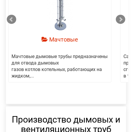
смотреть
Мачтовые
Мачтовые дымовые трубы предназначены
Сам
для отвода дымовых
пре
газов котлов котельных, работающих на
сго
жидком,...
в то
Производство дымовых и
вентиляционных труб