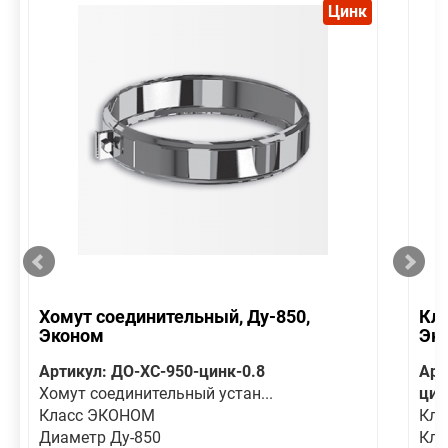
Цинк
Хомут соединительный, Ду-850,
Кла
Эконом
Эк
Артикул: ДО-ХС-950-цинк-0.8
Арт
Хомут соединительный устан...
цин
Класс ЭКОНОМ
Кла
Диаметр Ду-850
Кла