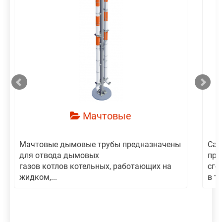
смотреть
Мачтовые
Мачтовые дымовые трубы предназначены
Сам
для отвода дымовых
пре
газов котлов котельных, работающих на
сго
жидком,...
в то