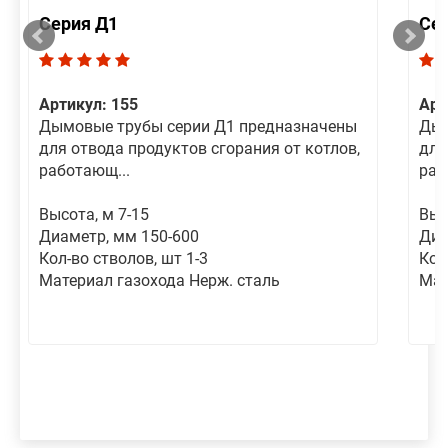
Серия Д1
Се
Артикул: 155
Арт
Дымовые трубы серии Д1 предназначены
Дым
для отвода продуктов сгорания от котлов,
для
работающ...
раб
Высота, м 7-15
Выс
Диаметр, мм 150-600
Диа
Кол-во стволов, шт 1-3
Кол
Материал газохода Нерж. сталь
Мат