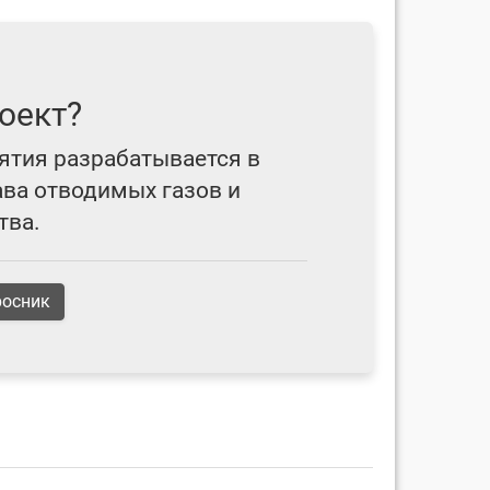
оект?
ятия разрабатывается в
ава отводимых газов и
тва.
росник