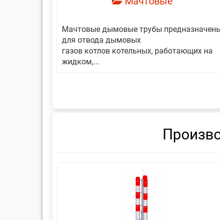
Мачтовые
авляет
Мачтовые дымовые трубы предназначен
еской
для отвода дымовых
газов котлов котельных, работающих на
жидком,...
Произво