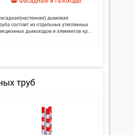
Фасадные и газоходы
асадная(настенная) дымовая
Дымовые 
руба состоит из отдельных утепленных
представ
екционных дымоходов и элементов кр...
вертикаль
фиксирующ
ных труб