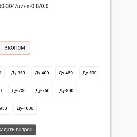
0-304/цинк-0.8/0.8
ЭКОНОМ
0
Ду-350
Ду-400
Ду-450
Ду-500
0
Ду-700
Ду-750
Ду-800
950
Ду-1000
адать вопрос