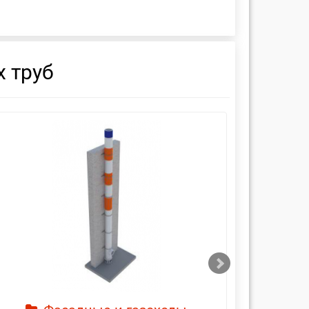
 труб
смотреть
см