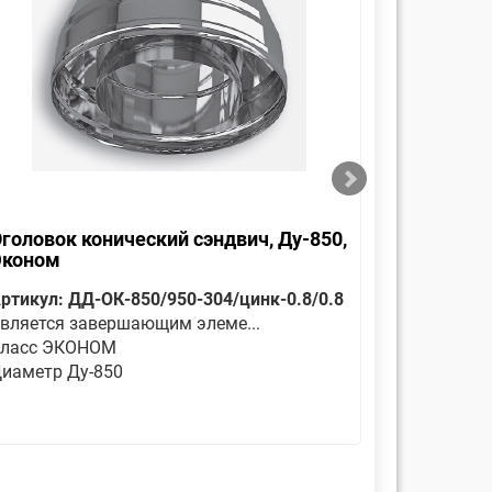
головок конический сэндвич, Ду-850,
Отвод 30
Эконом
ртикул: ДД-ОК-850/950-304/цинк-0.8/0.8
Артикул: 
вляется завершающим элеме...
цинк-0.8/
ласс ЭКОНОМ
Отвод сенд
иаметр Ду-850
Класс ЭК
Диаметр 