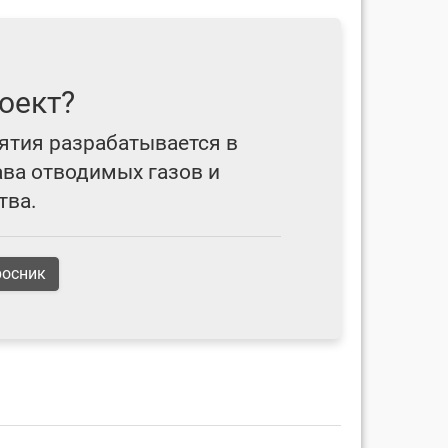
оект?
ятия разрабатывается в
ава отводимых газов и
тва.
росник