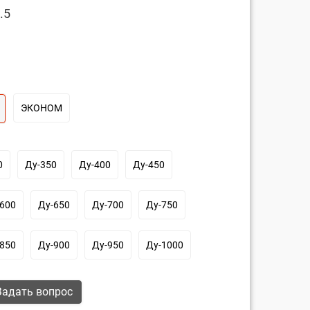
.5
ЭКОНОМ
0
Ду-350
Ду-400
Ду-450
600
Ду-650
Ду-700
Ду-750
850
Ду-900
Ду-950
Ду-1000
адать вопрос