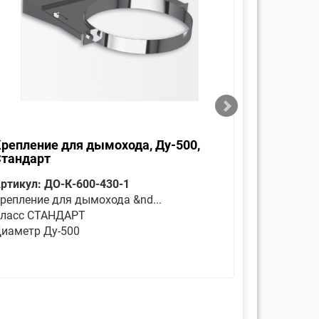
репление для дымохода, Ду-500,
Оголовок
Стандарт
Стандар
ртикул: ДО-К-600-430-1
Артикул: 
репление для дымохода &nd...
Является 
ласс СТАНДАРТ
Класс СТ
иаметр Ду-500
Диаметр 