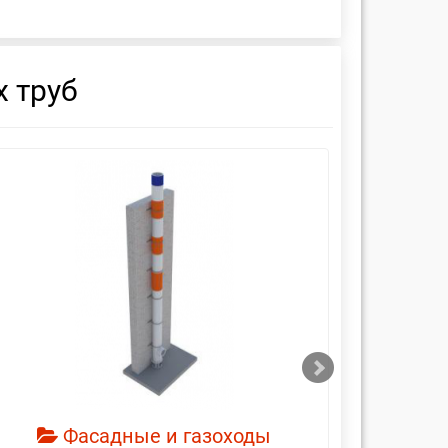
 труб
смотреть
см
Фасадные и газоходы