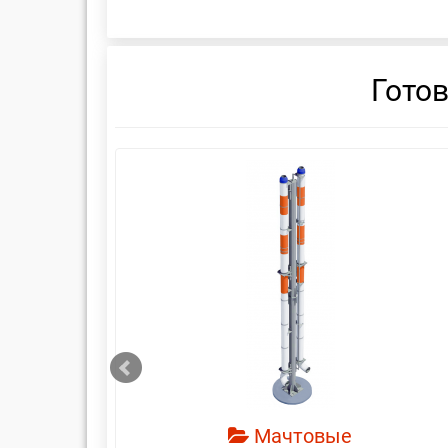
Гото
смотреть
Мачтовые