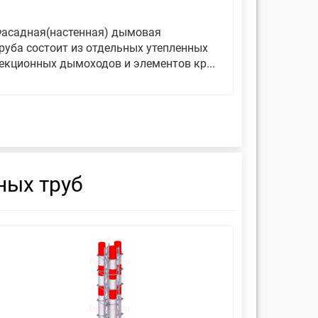
асадная(настенная) дымовая
Дымовые 
руба состоит из отдельных утепленных
представ
екционных дымоходов и элементов кр...
вертикаль
фиксирующ
ных труб