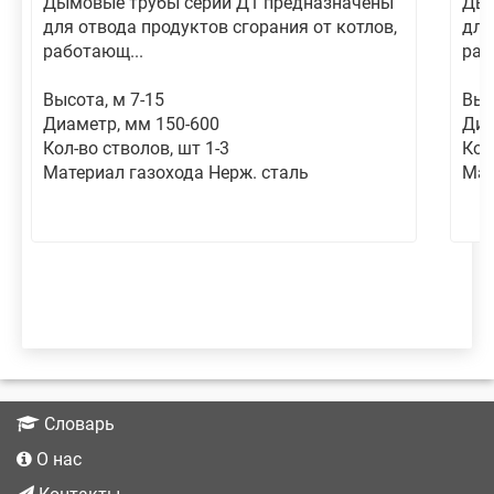
Дымовые трубы серии Д1 предназначены
Дым
для отвода продуктов сгорания от котлов,
для
работающ...
раб
Высота, м 7-15
Выс
Диаметр, мм 150-600
Диа
Кол-во стволов, шт 1-3
Кол
Материал газохода Нерж. сталь
Мат
Словарь
О нас