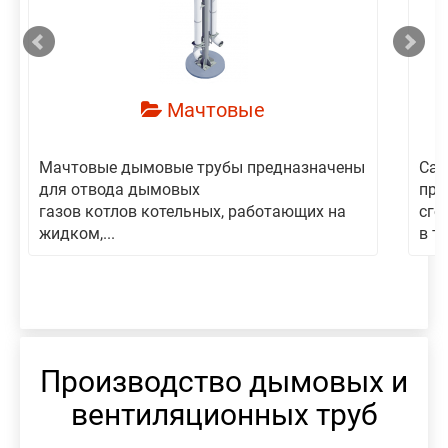
Мачтовые
Мачтовые дымовые трубы предназначены
Сам
для отвода дымовых
пре
газов котлов котельных, работающих на
сго
жидком,...
в то
Производство дымовых и
вентиляционных труб