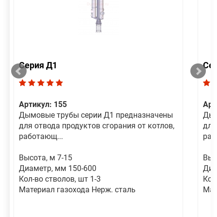
Серия Д1
Се
Артикул: 155
Арт
Дымовые трубы серии Д1 предназначены
Дым
для отвода продуктов сгорания от котлов,
для
работающ...
раб
Высота, м 7-15
Выс
Диаметр, мм 150-600
Диа
Кол-во стволов, шт 1-3
Кол
Материал газохода Нерж. сталь
Мат