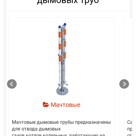
смотреть
Мачтовые
Мачтовые дымовые трубы предназначены
Сам
для отвода дымовых
пре
газов котлов котельных, работающих на
сго