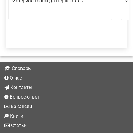
Материал газохода Нерж. сталь
Мат
Словарь
О нас
Контакты
Вопрос-ответ
Вакансии
Книги
Статьи