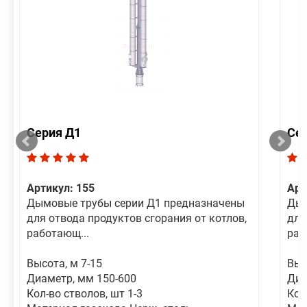
Серия Д1
Се
Артикул: 155
Арт
Дымовые трубы серии Д1 предназначены
Дым
для отвода продуктов сгорания от котлов,
для
работающ...
раб
Высота, м 7-15
Выс
Диаметр, мм 150-600
Диа
Кол-во стволов, шт 1-3
Кол