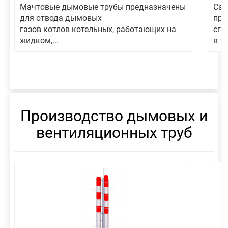
Мачтовые дымовые трубы предназначены
Сам
для отвода дымовых
пре
газов котлов котельных, работающих на
сго
жидком,...
в то
Производство дымовых и
вентиляционных труб