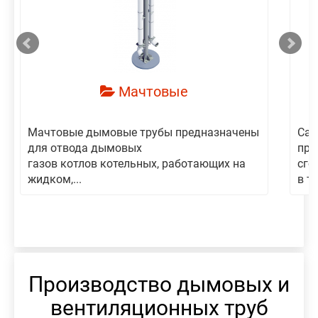
смотреть
Мачтовые
Мачтовые дымовые трубы предназначены
Сам
для отвода дымовых
пре
газов котлов котельных, работающих на
сго
жидком,...
в то
Производство дымовых и
вентиляционных труб