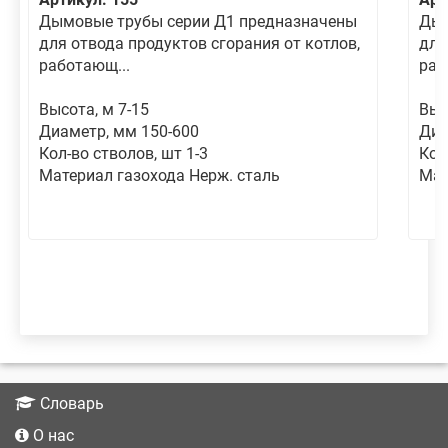
Дымовые трубы серии Д1 предназначены
Дым
для отвода продуктов сгорания от котлов,
для
работающ...
раб
Высота, м 7-15
Выс
Диаметр, мм 150-600
Диа
Кол-во стволов, шт 1-3
Кол
Материал газохода Нерж. сталь
Мат
Словарь
О нас