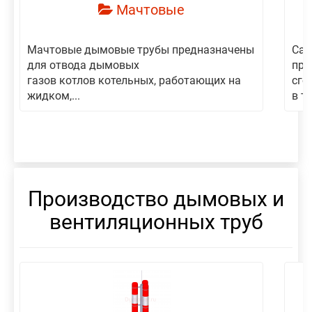
Мачтовые
Мачтовые дымовые трубы предназначены
Сам
для отвода дымовых
пре
газов котлов котельных, работающих на
сго
жидком,...
в то
Производство дымовых и
вентиляционных труб