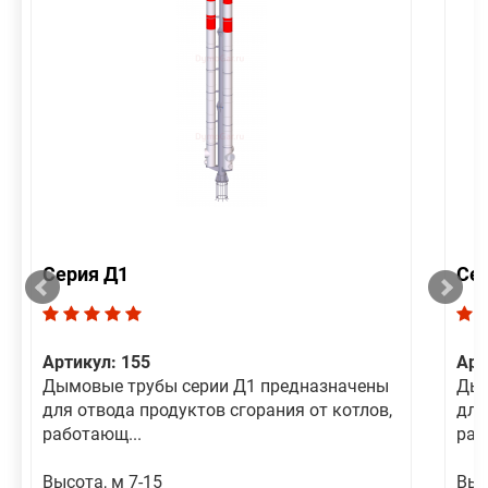
Серия Д1
Се
Артикул: 155
Арт
Дымовые трубы серии Д1 предназначены
Дым
для отвода продуктов сгорания от котлов,
для
работающ...
раб
Высота, м 7-15
Выс