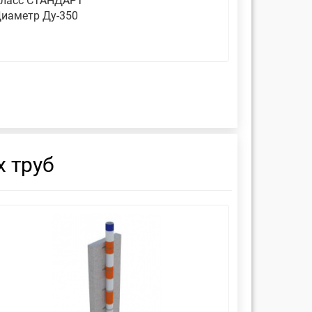
ласс СТАНДАРТ
Класс СТ
иаметр Ду-350
Диаметр 
 труб