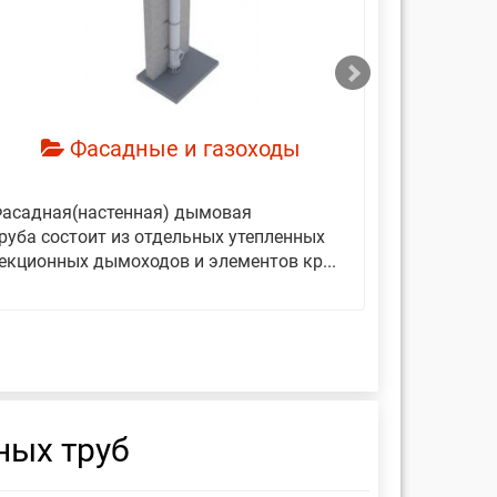
смотреть
см
Фасадные и газоходы
асадная(настенная) дымовая
Дымовые 
руба состоит из отдельных утепленных
представ
екционных дымоходов и элементов кр...
вертикаль
фиксирующ
ных труб