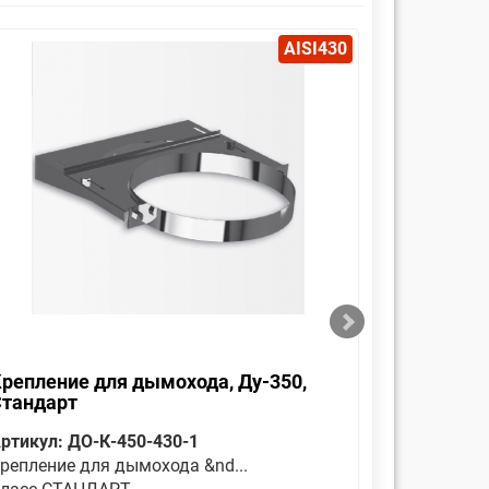
AISI430
репление для дымохода, Ду-350,
Оголовок
Стандарт
Стандар
ртикул: ДО-К-450-430-1
Артикул: 
репление для дымохода &nd...
Является 