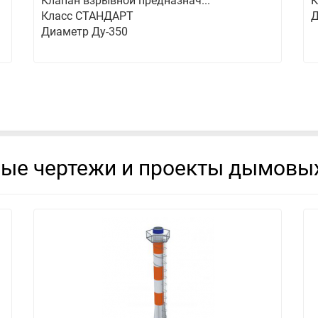
Клапан взрывной предназнач...
К
Класс СТАНДАРТ
Д
Диаметр Ду-350
вые чертежи и проекты дымовых