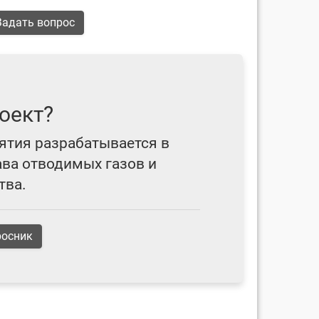
адать вопрос
оект?
ятия разрабатывается в
ава отводимых газов и
тва.
росник