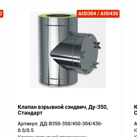
0
AISI304 / AISI430
Клапан взрывной сэндвич, Ду-350,
К
Стандарт
Артикул: ДД-В350-350/450-304/430-
А
0.5/0.5
К